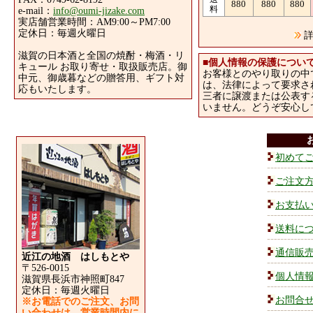
880
880
880
料
e-mail：
info@oumi-jizake.com
実店舗営業時間：AM9:00～PM7:00
定休日：毎週火曜日
詳
滋賀の日本酒と全国の焼酎・梅酒・リ
■
個人情報の保護につい
キュール お取り寄せ・取扱販売店。御
お客様とのやり取りの中
中元、御歳暮などの贈答用、ギフト対
は、法律によって要求さ
応もいたします。
三者に譲渡または公表す
いません。どうぞ安心し
初めて
ご注文
お支払
送料に
通信販
近江の地酒 はしもとや
〒526-0015
個人情
滋賀県長浜市神照町847
定休日：毎週火曜日
お問合
※お電話でのご注文、お問
い合わせは、営業時間内に