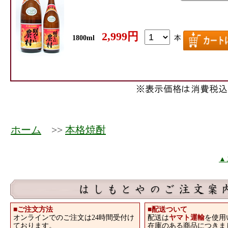
2,999円
1800ml
本
ホーム
>>
本格焼酎
▲
■ご注文方法
■
配送ついて
オンラインでのご注文は24時間受付け
配送は
ヤマト運輸
を使用
ております。
在庫のある商品につきま