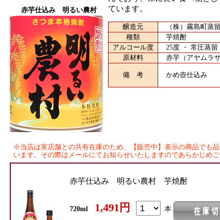
ています。
赤芋仕込み 明るい農村
醸造元
（株）霧島町蒸留所
種類
芋焼酎
アルコール度
25度 ・ 常圧蒸留
原材料
赤芋（アヤムラサ
備 考
かめ壺仕込み
※当店は実店舗との共有在庫のため、【販売中】表示の商品でも品
います。その際はメールにてお知らせいたしますのであらかじめご
赤芋仕込み 明るい農村 芋焼酎
1,491円
720ml
本