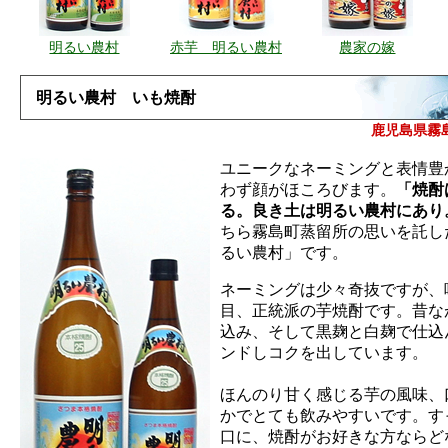
明るい農村
赤芋 明るい農村
農家の嫁
明るい農村 いも焼酎
鹿児島県霧
ユニークなネーミングと表情豊
わず顔がほころびます。
「焼酎
る。良き土は明るい農村にあり
ちら霧島町蒸留所の思いを託し
るい農村」です。
ネーミングは少々奇抜ですが、
目、正統派の芋焼酎です。昔な
込み、そして黒麹と白麹で仕込
ンドしコクを出しています。
ほんのり甘く感じる芋の風味、
かでとても飲みやすいです。す
口に、焼酎がお好きな方ならど