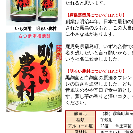
たれると思います。
【霧島蒸留所について HPより】
創業は明治44年。日本で最初
された霧島のふもと、この大自
いも焼酎 明るい農村
に小さな蔵があります。
鹿児島県霧島町、いずれ合併で
名を残したいと言う願いから、
いう社名に変更しました。
【明るい農村について HPより】
黒麹菌と白麹菌の原酒をブレン
レの良さを追求しました。どち
昔風味のやや辛口で食中酒とし
す。蒸し芋の香りと深いコク、
ください。
醸造元
（株）霧島町蒸留所
種類
芋焼酎
アルコール度
25度 ・ 常圧蒸留
原材料
さつまいも（黄金