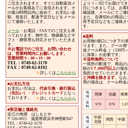
ご注文されますと、すぐに自動返信メ
より 1～3日でお届けで
ールがお客様あてに送信されます。そ
日につきましては、お客
の後24時間以内に改めて、お支払い金
確認後、メールにてご連
額、発送日、配達予定日などをメール
また、在庫切れの商品に
にて連絡いたします。
荷予定日などをご連絡さ
す。
メール
・お電話・FAXでのご注文も承
っております。御中元、御歳暮などギ
■
送料
フト・贈答用も対応させていただきま
お荷物1個口につき下の
す。
ります。また、クール便
※お電話でのご注文、お問い合わせ
途クール料金（（330円～
は、営業時間内にお願いします。
に加算）が必要です。
営業時間 9：00～19：00
※送料無料について
TEL：0749-62-3170
一箇所の配達で、商品の
FAX：0749-62-8192
額が
1７,000円以上
の場合
詳しくは
こちらから
負担させていただきます
と沖縄を除きます
。なお
用の場合は、クール料金
■
お支払方法
お支払い方法は、
代金引換・銀行振込
地
（先払い）・クレジットカード
となっ
関東
信越
南
域
ております。
詳しくは
こちらから
送
970
970
1,0
料
■
実店舗と連絡先
近江の地酒 はしもとや
中部
地
〒526-0015 滋賀県長浜市神照町847
関西
中国
域
北陸
TEL：0749-62-3170
FAX：0749-62-8192
送