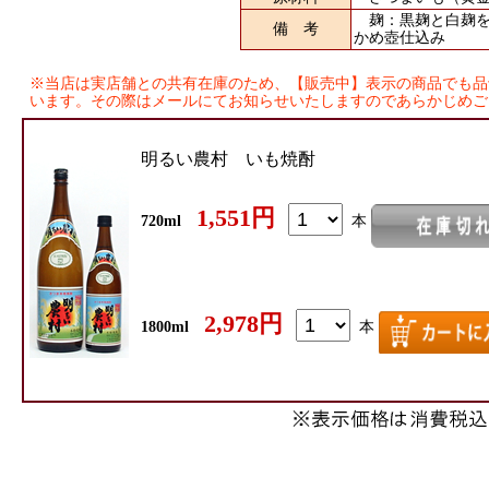
麹：黒麹と白麹を
備 考
かめ壺仕込み
※当店は実店舗との共有在庫のため、【販売中】表示の商品でも品
います。その際はメールにてお知らせいたしますのであらかじめご
明るい農村 いも焼酎
1,551円
720ml
本
2,978円
1800ml
本