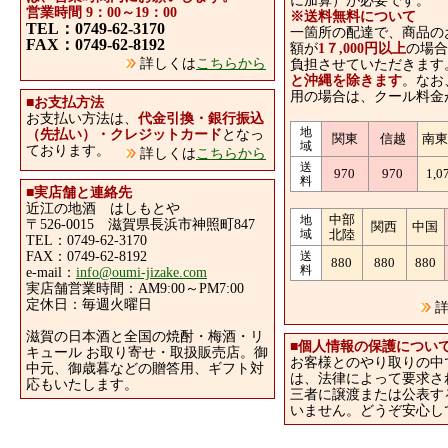
に加算）が必要です。
営業時間 9：00～19：00
※送料無料について
TEL：0749-62-3170
一箇所の配達で、商品の
FAX：0749-62-8192
額が
1７,000円以上
の場合
詳しくは
こちらから
負担させていただきます
と沖縄を除きます
。なお
用の場合は、クール料金
■
お支払方法
お支払い方法は、
代金引換・銀行振込
地
（先払い）・クレジットカード
となっ
関東
信越
南
域
ております。
詳しくは
こちらから
送
970
970
1,0
料
■
実店舗と連絡先
近江の地酒 はしもとや
中部
地
〒526-0015 滋賀県長浜市神照町847
関西
中国
域
北陸
TEL：0749-62-3170
FAX：0749-62-8192
送
880
880
880
料
e-mail：
info@oumi-jizake.com
実店舗営業時間：AM9:00～PM7:00
定休日：毎週火曜日
詳
滋賀の日本酒と全国の焼酎・梅酒・リ
■
個人情報の保護につい
キュール お取り寄せ・取扱販売店。御
お客様とのやり取りの中
中元、御歳暮などの贈答用、ギフト対
は、法律によって要求さ
応もいたします。
三者に譲渡または公表す
いません。どうぞ安心し