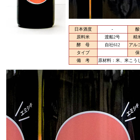
日本酒度
-
酸
原料米
渡船2号
精
酵 母
自社612
アル
タイプ
保
備 考
原材料：米、米こう