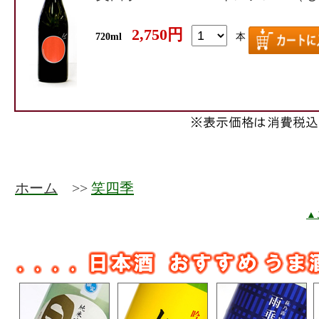
2,750円
720ml
本
ホーム
>>
笑四季
▲