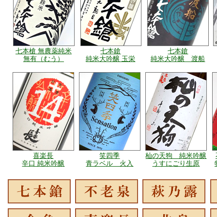
七本槍 無農薬純米
七本鎗
七本鎗
無有（むう）
純米大吟醸 玉栄
純米大吟醸 渡船
喜楽長
笑四季
杣の天狗 純米吟醸
辛口 純米吟醸
青ラベル 火入
うすにごり生原