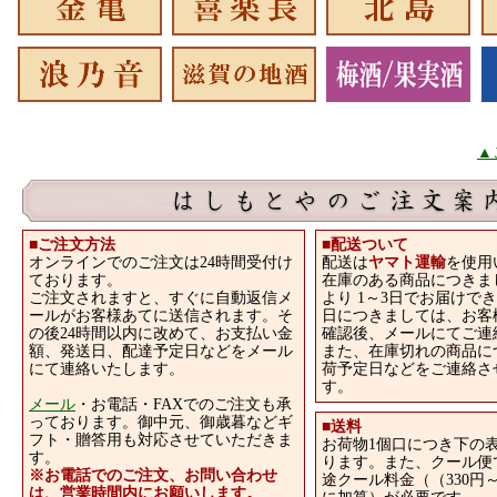
▲
■ご注文方法
■
配送ついて
オンラインでのご注文は24時間受付け
配送は
ヤマト運輸
を使用
ております。
在庫のある商品につきま
ご注文されますと、すぐに自動返信メ
より 1～3日でお届けで
ールがお客様あてに送信されます。そ
日につきましては、お客
の後24時間以内に改めて、お支払い金
確認後、メールにてご連
額、発送日、配達予定日などをメール
また、在庫切れの商品に
にて連絡いたします。
荷予定日などをご連絡さ
す。
メール
・お電話・FAXでのご注文も承
っております。御中元、御歳暮などギ
■
送料
フト・贈答用も対応させていただきま
お荷物1個口につき下の
す。
ります。また、クール便
※お電話でのご注文、お問い合わせ
途クール料金（（330円～
は、営業時間内にお願いします。