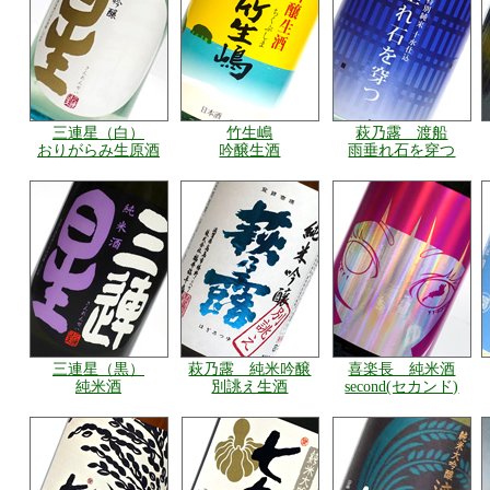
三連星（白）
竹生嶋
萩乃露 渡船
おりがらみ生原酒
吟醸生酒
雨垂れ石を穿つ
三連星（黒）
萩乃露 純米吟醸
喜楽長 純米酒
純米酒
別誂え生酒
second(セカンド)