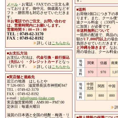
す。
メール
・お電話・FAXでのご注文も承
っております。御中元、御歳暮などギ
■
送料
フト・贈答用も対応させていただきま
お荷物1個口につき下の
す。
ります。また、クール便
※お電話でのご注文、お問い合わせ
途クール料金（（330円～
は、営業時間内にお願いします。
に加算）が必要です。
営業時間 9：00～19：00
※送料無料について
TEL：0749-62-3170
一箇所の配達で、商品の
FAX：0749-62-8192
額が
1７,000円以上
の場合
詳しくは
こちらから
負担させていただきます
と沖縄を除きます
。なお
用の場合は、クール料金
■
お支払方法
お支払い方法は、
代金引換・銀行振込
地
（先払い）・クレジットカード
となっ
関東
信越
南
域
ております。
詳しくは
こちらから
送
970
970
1,0
料
■
実店舗と連絡先
近江の地酒 はしもとや
中部
地
〒526-0015 滋賀県長浜市神照町847
関西
中国
域
北陸
TEL：0749-62-3170
FAX：0749-62-8192
送
880
880
880
料
e-mail：
info@oumi-jizake.com
実店舗営業時間：AM9:00～PM7:00
定休日：毎週火曜日
詳
滋賀の日本酒と全国の焼酎・梅酒・リ
■
個人情報の保護につい