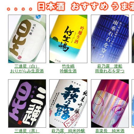
三連星（白）
竹生嶋
萩乃露 渡船
おりがらみ生原酒
吟醸生酒
雨垂れ石を穿つ
三連星（黒）
萩乃露 純米吟醸
喜楽長 純米酒