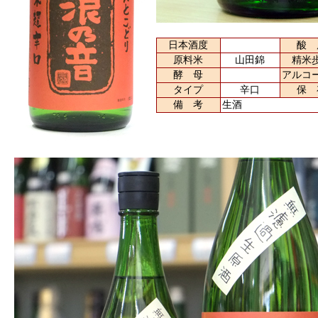
日本酒度
酸 
原料米
山田錦
精米
酵 母
アルコ
タイプ
辛口
保 
備 考
生酒