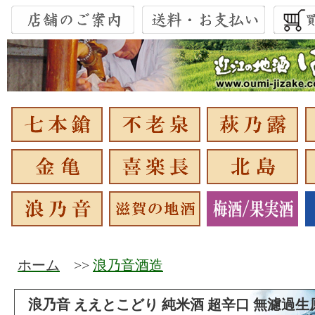
ホーム
>>
浪乃音酒造
浪乃音 ええとこどり 純米酒 超辛口 無濾過生