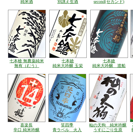
純米酒
別誂え生酒
second(セカンド)
七本槍 無農薬純米
七本鎗
七本鎗
無有（むう）
純米大吟醸 玉栄
純米大吟醸 渡船
喜楽長
笑四季
杣の天狗 純米吟醸
辛口 純米吟醸
青ラベル 火入
うすにごり生原