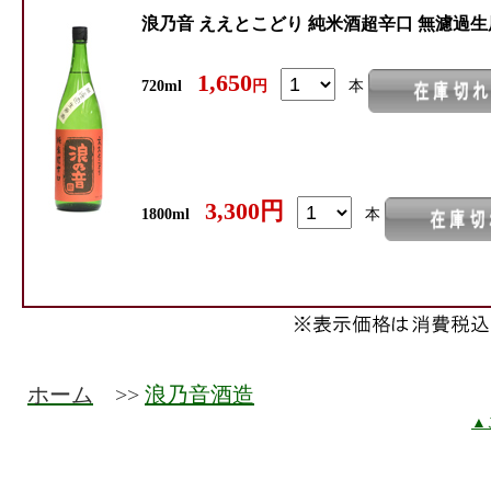
浪乃音 ええとこどり 純米酒超辛口 無濾過生
1,650
720ml
円
本
3,300円
1800ml
本
ホーム
>>
浪乃音酒造
▲