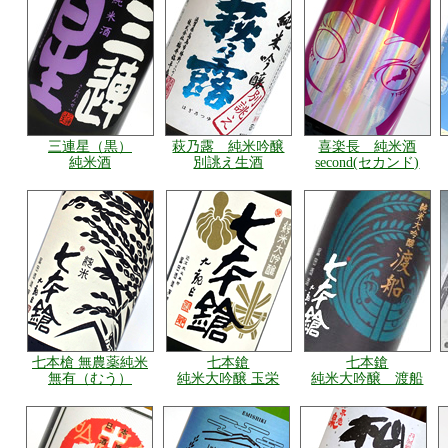
三連星（黒）
萩乃露 純米吟醸
喜楽長 純米酒
純米酒
別誂え生酒
second(セカンド)
七本槍 無農薬純米
七本鎗
七本鎗
無有（むう）
純米大吟醸 玉栄
純米大吟醸 渡船