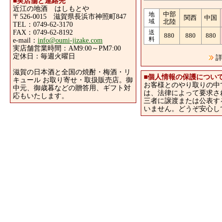
■
実店舗と連絡先
近江の地酒 はしもとや
中部
地
〒526-0015 滋賀県長浜市神照町847
関西
中国
域
北陸
TEL：0749-62-3170
FAX：0749-62-8192
送
880
880
880
料
e-mail：
info@oumi-jizake.com
実店舗営業時間：AM9:00～PM7:00
定休日：毎週火曜日
詳
滋賀の日本酒と全国の焼酎・梅酒・リ
■
個人情報の保護につい
キュール お取り寄せ・取扱販売店。御
お客様とのやり取りの中
中元、御歳暮などの贈答用、ギフト対
は、法律によって要求さ
応もいたします。
三者に譲渡または公表す
いません。どうぞ安心し