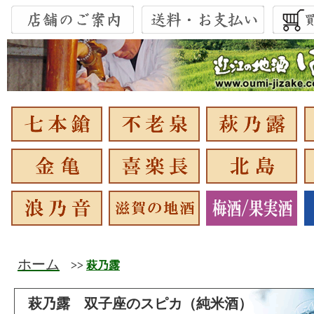
ホーム
>>
萩乃露
萩乃露 双子座のスピカ（純米酒）