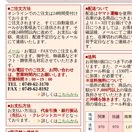
■ご注文方法
■
配送ついて
オンラインでのご注文は24時間受付け
配送は
ヤマト運輸
を使用
ております。
在庫のある商品につきま
ご注文されますと、すぐに自動返信メ
より 1～3日でお届けで
ールがお客様あてに送信されます。そ
日につきましては、お客
の後24時間以内に改めて、お支払い金
確認後、メールにてご連
額、発送日、配達予定日などをメール
また、在庫切れの商品に
にて連絡いたします。
荷予定日などをご連絡さ
す。
メール
・お電話・FAXでのご注文も承
っております。御中元、御歳暮などギ
■
送料
フト・贈答用も対応させていただきま
お荷物1個口につき下の
す。
ります。また、クール便
※お電話でのご注文、お問い合わせ
途クール料金（（330円～
は、営業時間内にお願いします。
に加算）が必要です。
営業時間 9：00～19：00
※送料無料について
TEL：0749-62-3170
一箇所の配達で、商品の
FAX：0749-62-8192
額が
1７,000円以上
の場合
詳しくは
こちらから
負担させていただきます
と沖縄を除きます
。なお
用の場合は、クール料金
■
お支払方法
お支払い方法は、
代金引換・銀行振込
地
（先払い）・クレジットカード
となっ
関東
信越
南
域
ております。
詳しくは
こちらから
送
970
970
1,0
料