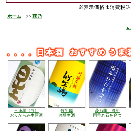
ホーム
>>
萩乃
▲
三連星（白）
竹生嶋
萩乃露 渡船
おりがらみ生原酒
吟醸生酒
雨垂れ石を穿つ