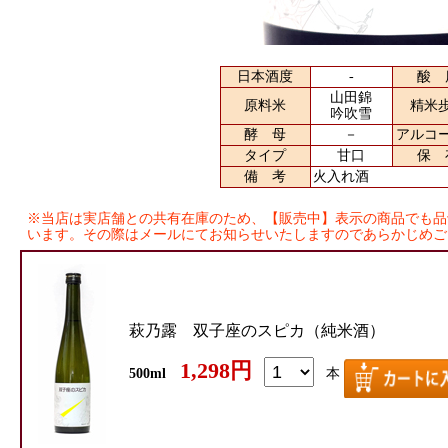
日本酒度
-
酸 
山田錦
原料米
精米
吟吹雪
酵 母
－
アルコ
タイプ
甘口
保 
備 考
火入れ酒
※当店は実店舗との共有在庫のため、【販売中】表示の商品でも品
います。その際はメールにてお知らせいたしますのであらかじめご
萩乃露 双子座のスピカ（純米酒）
1,298円
500ml
本