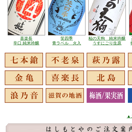
喜楽長
笑四季
杣の天狗 純米吟醸
辛口 純米吟醸
青ラベル 火入
うすにごり生原
▲